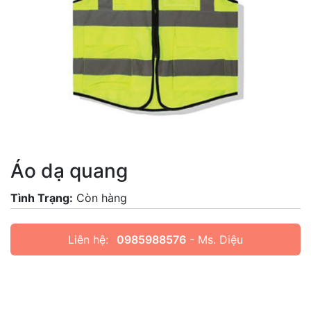
Áo dạ quang
Tình Trạng:
Còn hàng
Liên hệ:
0985988576
- Ms. Diệu