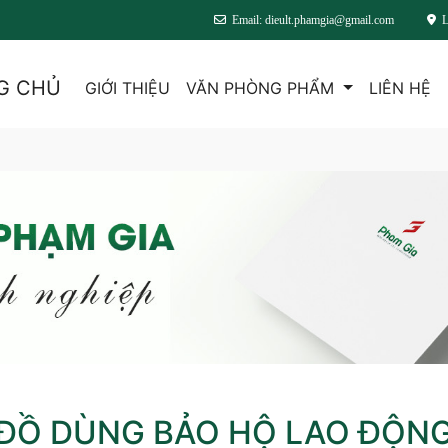
Email: dieult.phamgia@gmail.com
L
G CHỦ
GIỚI THIỆU
VĂN PHÒNG PHẨM
LIÊN HỆ
ĐỒ DÙNG BẢO HỘ LAO ĐỘN