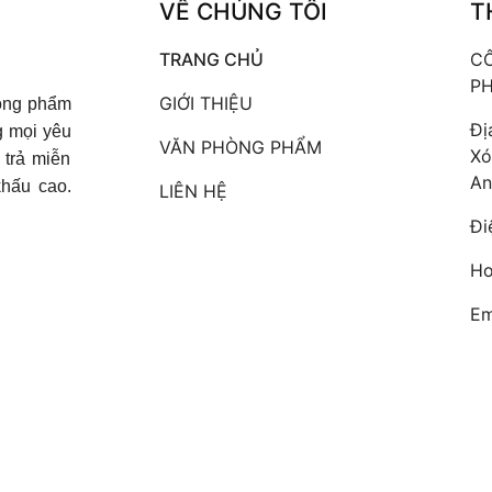
VỀ CHÚNG TÔI
T
TRANG CHỦ
CÔ
PH
GIỚI THIỆU
hòng phẩm
Đị
g mọi yêu
VĂN PHÒNG PHẨM
Xó
 trả miễn
An
khấu cao.
LIÊN HỆ
Đi
Ho
Em