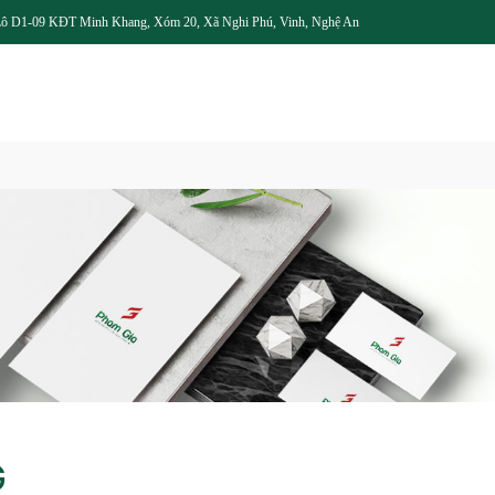
ô D1-09 KĐT Minh Khang, Xóm 20, Xã Nghi Phú, Vinh, Nghệ An
G