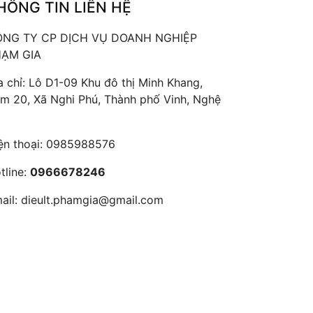
HÔNG TIN LIÊN HỆ
NG TY CP DỊCH VỤ DOANH NGHIỆP
ẠM GIA
a chỉ: Lô D1-09 Khu đô thị Minh Khang,
m 20, Xã Nghi Phú, Thành phố Vinh, Nghệ
ện thoại:
0985988576
tline:
0966678246
ail:
dieult.phamgia@gmail.com